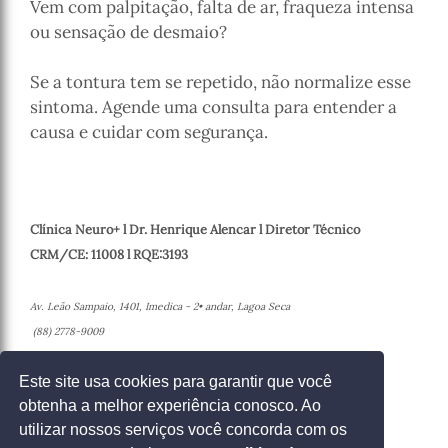
Vem com palpitação, falta de ar, fraqueza intensa
ou sensação de desmaio?
Se a tontura tem se repetido, não normalize esse
sintoma. Agende uma consulta para entender a
causa e cuidar com segurança.
Clínica Neuro+ l Dr. Henrique Alencar l Diretor Técnico
CRM/CE: 11008 l RQE:3193
Av. Leão Sampaio, 1401, Imedica - 2• andar, Lagoa Seca
(88) 2778-9009
Juazeiro do Norte - Ceará
Este site usa cookies para garantir que você
obtenha a melhor experiência conosco. Ao
Entrar em contato
utilizar nossos serviços você concorda com os