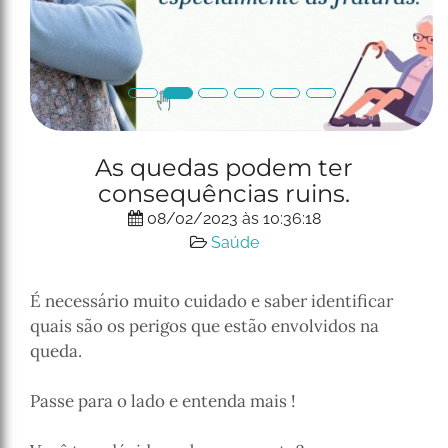
P
N
As quedas podem ter
r
e
consequências ruins.
e
x
v
t
08/02/2023 às 10:36:18
i
Saúde
o
u
É necessário muito cuidado e saber identificar
s
quais são os perigos que estão envolvidos na
queda.
Passe para o lado e entenda mais !