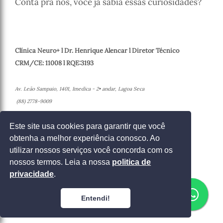
Conta pra nós, você já sabia essas curiosidades?
Clínica Neuro+ l Dr. Henrique Alencar l Diretor Técnico
CRM/CE: 11008 l RQE:3193
Av. Leão Sampaio, 1401, Imedica - 2• andar, Lagoa Seca
(88) 2778-9009
Juazeiro do Norte - Ceará
Este site usa cookies para garantir que você
obtenha a melhor experiência conosco. Ao
Entrar em contato
utilizar nossos serviços você concorda com os
nossos termos. Leia a nossa
politica de
privacidade
.
Entendi!