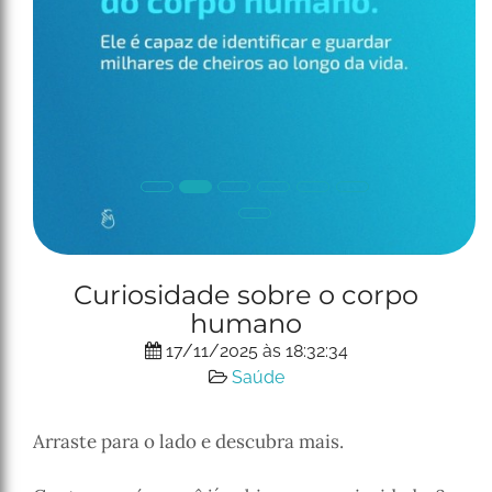
P
N
Curiosidade sobre o corpo
r
e
humano
e
x
v
t
17/11/2025 às 18:32:34
i
Saúde
o
u
Arraste para o lado e descubra mais.
s