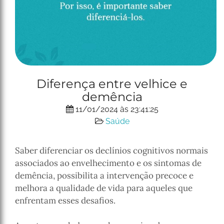
P
N
Diferença entre velhice e
r
e
demência
e
x
v
t
11/01/2024 às 23:41:25
i
Saúde
o
u
Saber diferenciar os declínios cognitivos normais
s
associados ao envelhecimento e os sintomas de
demência, possibilita a intervenção precoce e
melhora a qualidade de vida para aqueles que
enfrentam esses desafios.