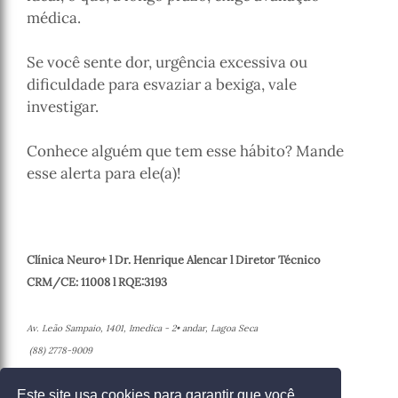
médica.
Se você sente dor, urgência excessiva ou
dificuldade para esvaziar a bexiga, vale
investigar.
Conhece alguém que tem esse hábito? Mande
esse alerta para ele(a)!
Clínica Neuro+ l Dr. Henrique Alencar l Diretor Técnico
CRM/CE: 11008 l RQE:3193
Av. Leão Sampaio, 1401, Imedica - 2• andar, Lagoa Seca
(88) 2778-9009
Juazeiro do Norte - Ceará
Este site usa cookies para garantir que você