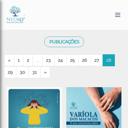
PUBLICAÇÕES
«
1
2
...
23
24
25
26
27
28
29
30
31
»